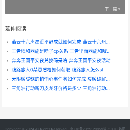
下一篇 »
延伸阅读
燕云十六声星垂平野成就如何完成 燕云十六州指的是现在的哪里
王者曜和西施是啥子cp关系 王者里面西施和曜是情侣嘛
奔奔王国平安夜兑换码是啥 奔奔王国平安夜活动
歧路旅人0禁忌盾枪如何获取 歧路旅人怎么sl
无限暖暖菇的悄悄心事任务如何完成 暖暖破解版无限体力金币钻石
三角洲行动新刀皮龙牙价格是多少 三角洲行动新刀片
Copyright © 2024 All Rights Reserved.
京ICP备2025129959号-5
XML地图