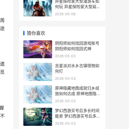
异星探险家大型漫游车如
何玩 异星探险家大型延展
平台怎么用
2026-05-08
周
途
猜你喜欢
阴阳师如何找回游戏账号
阴阳师如何找回式神
2026-05-03
遗
吉星派对水乡古镇怪物如
何打
觅
2026-05-03
原神隐藏地图成就归乡歧
旅如何达成 原神地图隐藏
的怪物
2026-05-03
握
梦幻西游买号后多长时间
不
能卖 梦幻西游买号后多久
可以卖号
2026-05-03