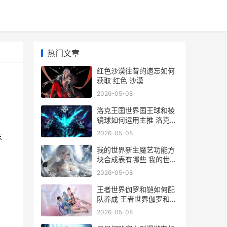
热门文章
红色沙漠往昔的遗忘如何
获取 红色 沙漠
2026-05-08
洛克王国世界国王球和棱
镜球如何运用主推 洛克王
国世界国际服会出吗
2026-05-08
忘
我的世界新生魔艺功能方
块合成表有哪些 我的世界
新生魔艺附魔装置怎么用
2026-05-08
王者世界伽罗和铠如何配
队养成 王者世界伽罗和元
流视频
2026-05-08