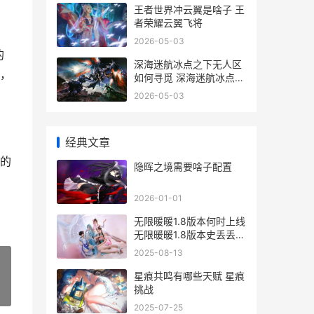
王者世界冲云翼是啥子 王
者荣耀云翼飞将
2026-05-03
的
深海迷航冰点之下无人区
，
如何寻觅 深海迷航冰点之
下剧情如何触发
2026-05-03
经典文章
的
隐晖之境需要啥子配置
2026-01-01
无限暖暖1.8版本何时上线
无限暖暖1.8版本史丢丢大
搜寻
2025-08-13
星痕共鸣有哪些天赋 星痕
挑战
»
2025-07-25