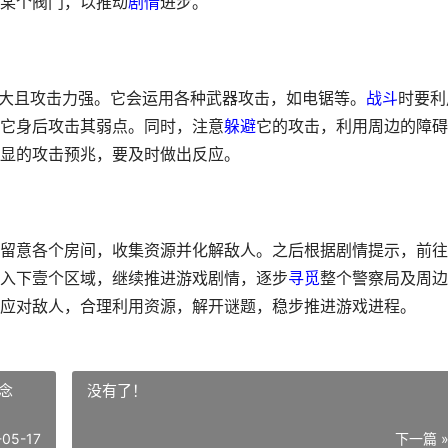
某个阀门，以推动
剧情
进步。
型巨大且攻击力强。它会运用各种武器攻击，如电锯等。
战斗
时要利
它身后攻击其弱点。同时，注意
躲避
它的攻击，利用周边的障碍
显的攻击预兆，要及时做出反应。
留意各个房间，收集资源并化解敌人。之后根据剧情提示，前往
入下壹个区域，继续推进游戏剧情，逐步
寻觅
整个警察局及周边
应对敌人，合理利用资源，解开谜题，稳步推进游戏进程。
念
没有了！
-05-17
下一篇 