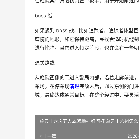
在庭院某个角落找到壹个扳手，用于开始附近的
boss 战
如果遇到 boss 战，比如追踪者。追踪者体
庭院的地形，和它保持距离，寻找合适时机绕到
进行掩护。当它进入特定阶段，也许会有一些明
通关路线
从庭院西侧的门进入警局内部，沿着走廊前进，
车场。在停车场
清理
完敌人后，通过东侧的门进
域，最终达成通关目标。在整个经过中，要灵活
燕云十六声五人本煞地神如何打 燕云十六州怎么
« 上一篇
2026