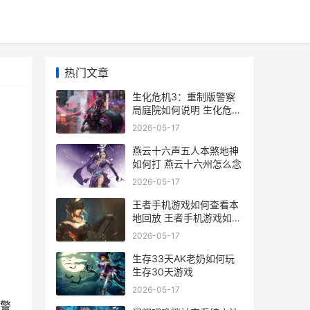
热门文章
生化危机3：重制版警察
局庭院如何说明 生化危机
3重制版地铁站设置路线
2026-05-17
燕云十六声五人本煞地神
如何打 燕云十六州怎么念
2026-05-17
王者手机游戏如何查看本
地回放 王者手机游戏如何
退出
2026-05-17
生存33天AK老奶如何玩
生存30天游戏
2026-05-17
警