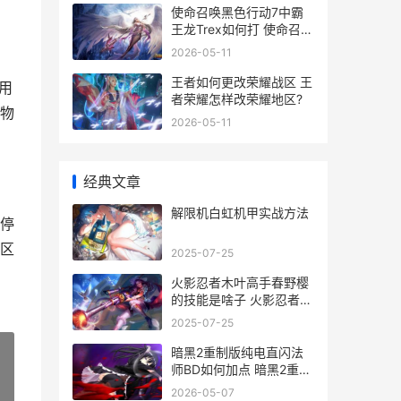
使命召唤黑色行动7中霸
王龙Trex如何打 使命召唤
黑色行动3好玩吗
2026-05-11
王者如何更改荣耀战区 王
用
者荣耀怎样改荣耀地区?
物
2026-05-11
经典文章
解限机白虹机甲实战方法
停
区
2025-07-25
火影忍者木叶高手春野樱
的技能是啥子 火影忍者木
叶高手上线时间
2025-07-25
暗黑2重制版纯电直闪法
师BD如何加点 暗黑2重制
版纯招死灵毕业装备
»
2026-05-07