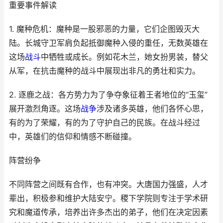
重要事件解读
1. 魔种危机：魔种是一股邪恶的力量，它们企图毁灭大
陆。长城守卫军肩负起抵御魔种入侵的重任，无数英雄在
这场
战斗
中牺牲或成长。例如花木兰，她女扮男装，替父
从军，在抗击魔种的战斗中展现出非凡的勇壮和实力。
2. 逐鹿之战：各方势力为了争夺象征着王者地位的“玉玺”
展开激烈角逐。这场
战争
涉及诸多英雄，他们各怀心思，
有的为了荣耀，有的为了守护自己的民族。在战斗经过
中，英雄们的信仰和情感不断碰撞。
阵营纷争
不同阵营之间既有合作，也有冲突。大唐国力强盛，人才
辈出，积极参和维护大陆安宁。稷下学院则专注于学术研
究和魔道传承，培养出许多杰出的弟子，他们在决定因素