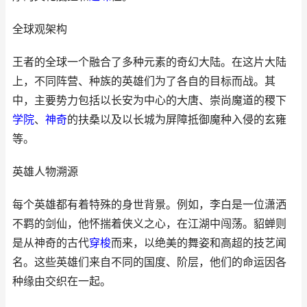
全球观架构
王者的全球一个融合了多种元素的奇幻大陆。在这片大陆
上，不同阵营、种族的英雄们为了各自的目标而战。其
中，主要势力包括以长安为中心的大唐、崇尚魔道的稷下
学院
、
神奇
的扶桑以及以长城为屏障抵御魔种入侵的玄雍
等。
英雄人物溯源
每个英雄都有着特殊的身世背景。例如，李白是一位潇洒
不羁的剑仙，他怀揣着侠义之心，在江湖中闯荡。貂蝉则
是从神奇的古代
穿梭
而来，以绝美的舞姿和高超的技艺闻
名。这些英雄们来自不同的国度、阶层，他们的命运因各
种缘由交织在一起。