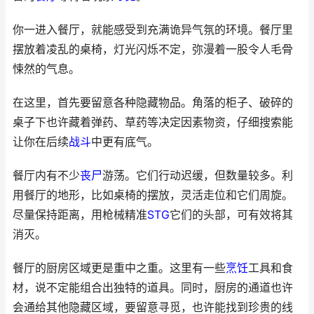
你一进入餐厅，就能感受到充满诡异气氛的环境。餐厅里
摆放着凌乱的桌椅，灯光闪烁不定，弥漫着一股令人毛骨
悚然的气息。
在这里，首先要留意各种隐藏物品。角落的柜子、破碎的
桌子下也许藏着弹药、草药等决定因素物资，仔细搜索能
让你在后续
战斗
中更有底气。
餐厅内有不少
丧尸
游荡。它们行动迟缓，但数量较多。利
用餐厅的地形，比如桌椅的摆放，灵活走位和它们周旋。
尽量保持距离，用枪械精准
STG
它们的头部，可有效将其
消灭。
餐厅的厨房区域更是重中之重。这里有一些
烹饪
工具和食
材，说不定能组合出独特的道具。同时，厨房的通道也许
会通给其他隐藏区域，要留意寻觅，也许能找到珍贵的线