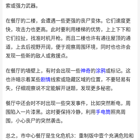
索或强力武器。
在餐厅的二楼，会遭遇一些更强的丧尸变体。它们速度更
快，攻击力也更高。此时要利用楼梯的优势，上上下下和
它们拉扯，找准时机开枪。而且二楼也许有通往屋顶的通
道，上去后视野开阔，便于观察周围环境，同时也也许会
发现一些新的敌人或救援点。
在餐厅的墙壁上，有时会出现一些
神奇
的
涂鸦
或标记。这
也许暗示着某些
剧情
线索或隐藏区域的位置，不要轻易有
失，仔细观察说不定能解开谜题，发现更多秘密。
餐厅中还会时不时出现一些突发事件，比如突然断电，周
围陷入一片漆黑。这时要保持冷静，利用
手电筒
照亮周
围，小心丧尸的突然袭击。
总之，市中心餐厅是生化危机3：重制版中壹个充满危险和