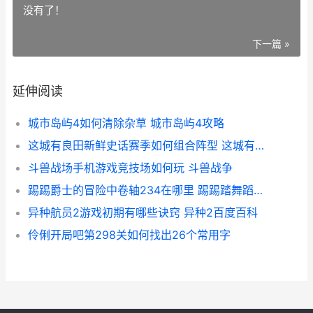
没有了！
下一篇 »
延伸阅读
城市岛屿4如何清除杂草 城市岛屿4攻略
这城有良田新鲜史话赛季如何组合阵型 这城有良田新鲜羊肉店吗
斗兽战场手机游戏竞技场如何玩 斗兽战争
踢踢爵士的冒险中卷轴234在哪里 踢踢踏舞蹈视频
异种航员2游戏初期有哪些诀窍 异种2百度百科
伶俐开局吧第298关如何找出26个常用字