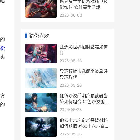
暗
修真高手手机游戏精卫技
能如何 修仙高手游戏
2026-06-03
猜你喜欢
的
乱涂彩世界招财酷喵如何
松
打
头
2026-05-28
异环预抽卡选哪个道具好
异环取代
2026-05-28
方
红色沙漠前期绝顶武器齿
轮如何组合 红色沙漠游戏
的
什么时候上线
2026-05-28
燕云十六声奇术突破材料
如何获取 燕云十六声奇术
狮吼正生怎么获得
2026-05-28