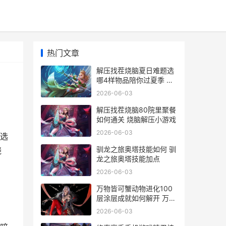
热门文章
解压找茬烧脑夏日难题选
哪4样物品陪你过夏季 解
压烧脑益智大赛
2026-06-03
解压找茬烧脑80院里聚餐
如何通关 烧脑解压小游戏
2026-06-03
选
驯龙之旅奥塔技能如何 驯
烧
龙之旅奥塔技能加点
2026-06-03
万物皆可蟹动物进化100
层涂层成就如何解开 万物
皆可蟹动物进化手机版下
2026-06-03
载