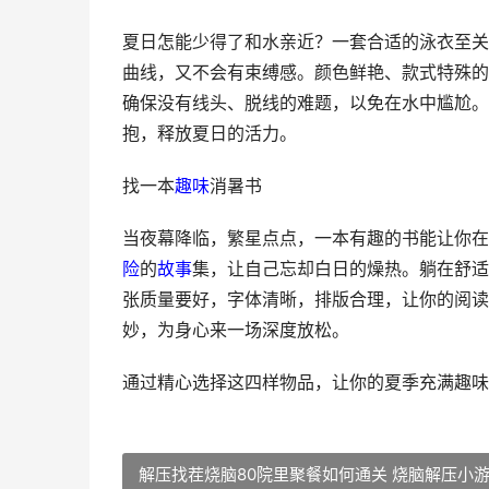
夏日怎能少得了和水亲近？一套合适的泳衣至关
曲线，又不会有束缚感。颜色鲜艳、款式特殊的
确保没有线头、脱线的难题，以免在水中尴尬。
抱，释放夏日的活力。
找一本
趣味
消暑书
当夜幕降临，繁星点点，一本有趣的书能让你在
险
的
故事
集，让自己忘却白日的燥热。躺在舒适
张质量要好，字体清晰，排版合理，让你的阅读
妙，为身心来一场深度放松。
通过精心选择这四样物品，让你的夏季充满趣味
解压找茬烧脑80院里聚餐如何通关 烧脑解压小