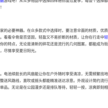
脑
游戏吧！从众多物品中选择四样陪你度过夏季，每壹个选择都
！
家的必要神器。在众多款式中选择时，要注意伞面的材质，优质
。看看伞骨是否坚固，轻盈又不易折断的材质，让你在行走中
轻
你的特点，无论是清新的碎花还是流行的几何图案，都能成为街
，尽情享受夏日阳光。
。电池续航长的风扇能让你在户外随时享受清凉，无需频繁找地
整送风路线，直吹或摇头都能精准送达凉意。外观设计简约流行
单品。无论是在公园漫步还是排队等待，轻轻一按，凉爽即刻相