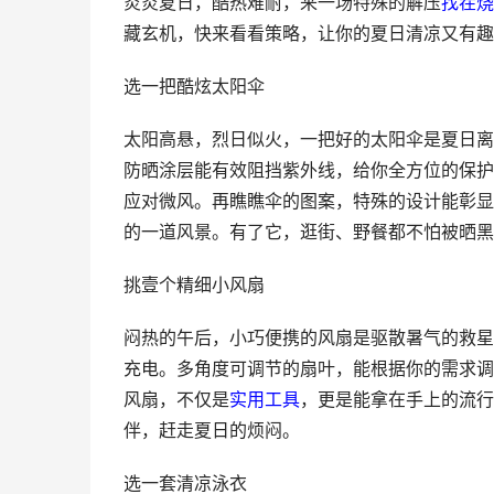
炎炎夏日，酷热难耐，来一场特殊的解压
找茬
烧
藏玄机，快来看看策略，让你的夏日清凉又有趣
选一把酷炫太阳伞
太阳高悬，烈日似火，一把好的太阳伞是夏日离
防晒涂层能有效阻挡紫外线，给你全方位的保护
应对微风。再瞧瞧伞的图案，特殊的设计能彰显
的一道风景。有了它，逛街、野餐都不怕被晒黑
挑壹个精细小风扇
闷热的午后，小巧便携的风扇是驱散暑气的救星
充电。多角度可调节的扇叶，能根据你的需求调
风扇，不仅是
实用工具
，更是能拿在手上的流行
伴，赶走夏日的烦闷。
选一套清凉泳衣