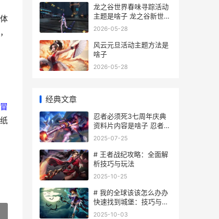
龙之谷世界春味寻踪活动
主题是啥子 龙之谷新世界
体
手游视频
2026-05-28
，
风云元旦活动主题方法是
啥子
2026-05-28
经典文章
冒
忍者必须死3七周年庆典
纸
资料片内容是啥子 忍者必
须死3七周年庆什么时候
2025-07-25
# 王者战纪攻略：全面解
析技巧与玩法
2025-10-25
# 我的全球该该怎么办办
快速找到城堡：技巧与玩
法全攻略
2025-10-03