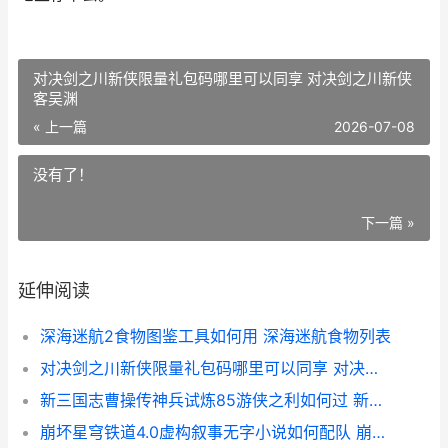
对决剑之川新侠限量礼包码哪里可以同享 对决剑之川新侠
客吴渊
« 上一篇
2026-07-08
没有了！
下一篇 »
延伸阅读
深海迷航2食物图鉴工具如何用 深海迷航食物列表
对决剑之川新侠限量礼包码哪里可以同享 对决剑之川新侠客吴渊
新三国志曹操传神兵试炼85游侠之利如何过 新三国志曹操传t0
崩坏星穹铁道4.0虚构叙事无字小说如何配队 崩坏星穹铁道4.0什么时候更新