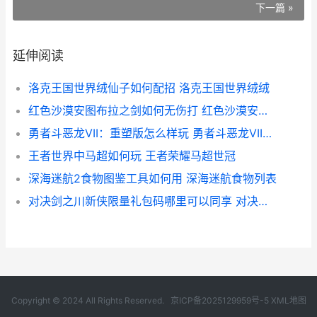
下一篇 »
延伸阅读
洛克王国世界绒仙子如何配招 洛克王国世界绒绒
红色沙漠安图布拉之剑如何无伤打 红色沙漠安图布拉之剑在第几章
勇者斗恶龙VII：重塑版怎么样玩 勇者斗恶龙VII重制版
王者世界中马超如何玩 王者荣耀马超世冠
深海迷航2食物图鉴工具如何用 深海迷航食物列表
对决剑之川新侠限量礼包码哪里可以同享 对决剑之川新侠客吴渊
Copyright © 2024 All Rights Reserved.
京ICP备2025129959号-5
XML地图