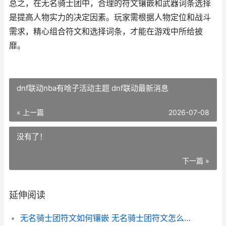
总之，在无名骑士团中，合理的符文镶嵌和武器词条选择
是提高人物实力的决定因素。玩家需根据人物定位和战斗
需求，精心组合符文和选择词条，才能在游戏中所给披
靡。
dnf联动nba有啥子活动主题 dnf联动最新消息
« 上一篇
2026-07-08
没有了！
下一篇 »
延伸阅读
无名骑士团符文如何镶嵌 无名骑士团符文怎么升级