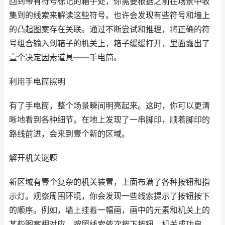
回到带有符号标记的箱子处，你需要根据之前在场景中收
集到的线索来解读这些符号。也许会发现有些符号和墙上
的凸起图案存在关联。通过不断尝试和推理，将正确的符
号组合输入到箱子的机关上，箱子缓缓打开，里面露出了
壹个决定因素道具——手电筒。
利用手电筒照明
有了手电筒，整个场景瞬间明亮起来。这时，你可以更清
晰地看到各种细节。在地上发现了一串脚印，顺着脚印的
路线前进，会来到壹个新的区域。
解开机关谜题
新区域有壹个复杂的机关装置，上面布满了各种按钮和指
示灯。观察周围环境，你会发现一些线索提示了按钮按下
的顺序。例如，墙上挂着一幅画，画中的元素和机关上的
某些图案相对应。按照线索依次按下按钮，机关成功启