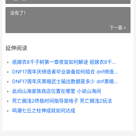
没有了！
下一篇 »
延伸阅读
纸嫁衣8千子树第一章夜盲如何解谜 纸嫁衣8千子树第五章
DNF17周年庆缔造者毕业装备如何组合 dnf缔造什么时候出的
DNF17周年庆黑暗武士输出数据是多少 dnf黑暗套装怎么获得
此间山海家族商店位置在哪里 小说山海间
死亡搁浅2终极时间指导是啥子 死亡搁浅2玩法
鸣潮七丘之柱神成就如何达成