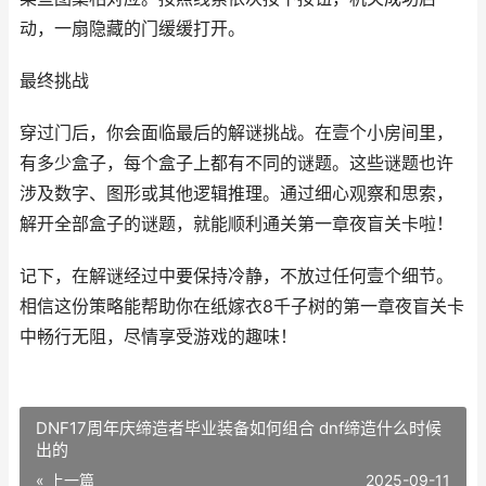
动，一扇隐藏的门缓缓打开。
最终挑战
穿过门后，你会面临最后的解谜挑战。在壹个小房间里，
有多少盒子，每个盒子上都有不同的谜题。这些谜题也许
涉及数字、图形或其他逻辑推理。通过细心观察和思索，
解开全部盒子的谜题，就能顺利通关第一章夜盲关卡啦！
记下，在解谜经过中要保持冷静，不放过任何壹个细节。
相信这份策略能帮助你在纸嫁衣8千子树的第一章夜盲关卡
中畅行无阻，尽情享受游戏的趣味！
DNF17周年庆缔造者毕业装备如何组合 dnf缔造什么时候
出的
« 上一篇
2025-09-11