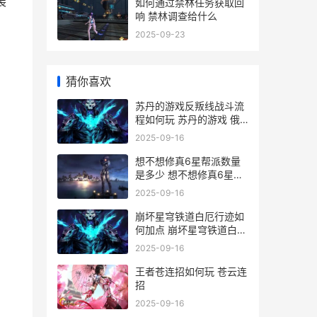
装
如何通过禁林任务获取回
响 禁林调查给什么
2025-09-23
猜你喜欢
苏丹的游戏反叛线战斗流
程如何玩 苏丹的游戏 俄
语
2025-09-16
想不想修真6星帮派数量
是多少 想不想修真6星技
能取舍
2025-09-16
崩坏星穹铁道白厄行迹如
何加点 崩坏星穹铁道白厄
英文名
2025-09-16
王者苍连招如何玩 苍云连
招
2025-09-16