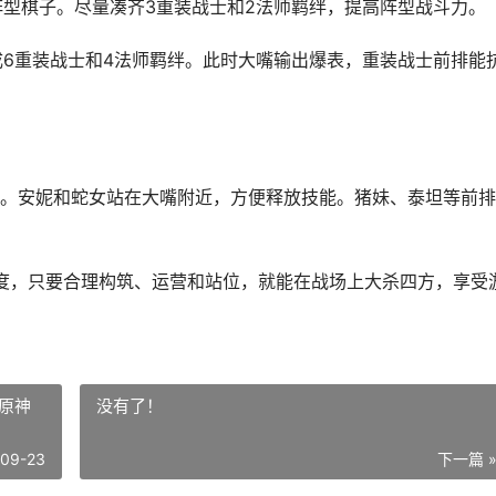
阵型棋子。尽量凑齐3重装战士和2法师羁绊，提高阵型战斗力。
成6重装战士和4法师羁绊。此时大嘴输出爆表，重装战士前排能
。安妮和蛇女站在大嘴附近，方便释放技能。猪妹、泰坦等前排
强度，只要合理构筑、运营和站位，就能在战场上大杀四方，享受
原神
没有了！
-09-23
下一篇 