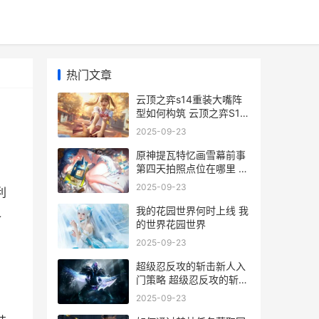
热门文章
云顶之弈s14重装大嘴阵
型如何构筑 云顶之弈S14
重装转职给谁
2025-09-23
原神提瓦特忆画雪幕前事
第四天拍照点位在哪里 原
神提瓦特忆画的最后一个
2025-09-23
利
任务在哪做
我的花园世界何时上线 我
之
的世界花园世界
2025-09-23
超级忍反攻的斩击新人入
门策略 超级忍反攻的斩击
崩刃落
2025-09-23