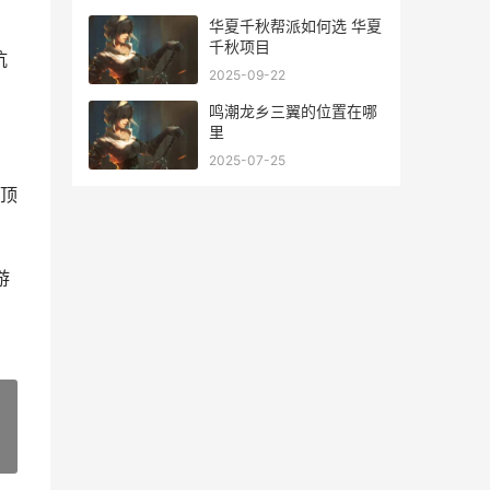
华夏千秋帮派如何选 华夏
千秋项目
抗
2025-09-22
鸣潮龙乡三翼的位置在哪
里
2025-07-25
顶
游
»