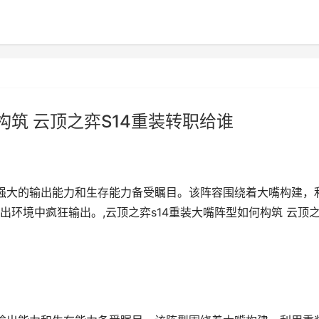
构筑 云顶之弈S14重装转职给谁
其强大的输出能力和生存能力备受瞩目。该阵容围绕着大嘴构建，
环境中疯狂输出。,云顶之弈s14重装大嘴阵型如何构筑 云顶