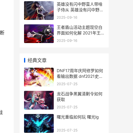
英雄没有闪中野蛮人带啥
子侍从 英雄没有闪中野蛮
人怎么加点
2025-09-16
王者盾山活动主题现空白
断
界面如何化解 2021年王
者荣耀盾山重做
2025-09-16
经典文章
DNF17周年庆阿修罗如何
看输出数据 dnf2021史诗
改版阿修罗
2025-07-25
龙石战争黑翼清剿令如何
获取
2025-07-25
战
曙光重临如何玩 曙光lg
2025-07-25