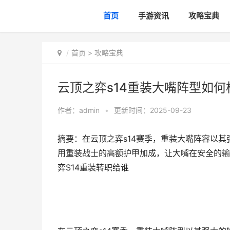
首页
手游资讯
攻略宝典
首页
>
攻略宝典
云顶之弈s14重装大嘴阵型如何
作者：
admin
•
更新时间：2025-09-23
摘要：在云顶之弈s14赛季，重装大嘴阵容以
用重装战士的高额护甲加成，让大嘴在安全的输出
弈S14重装转职给谁