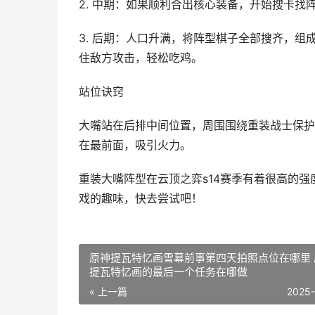
2. 中期：如果顺利合出核心装备，开始搜卡找
3. 后期：人口升满，将阵型棋子全部搜齐，组
住敌方攻击，轻松吃鸡。
站位诀窍
大嘴站在后排中间位置，周围围绕重装战士保护
在最前面，吸引火力。
重装大嘴阵型在云顶之弈s14赛季有着很高的
戏的趣味，快去尝试吧！
原神提瓦特忆画雪幕前事第四天拍照点位在哪里 
提瓦特忆画的最后一个任务在哪做
« 上一篇
2025