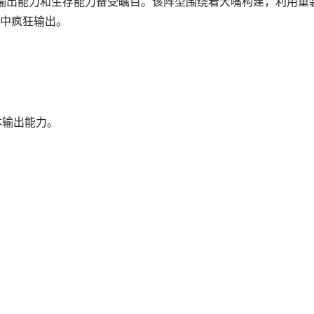
的输出能力和生存能力备受瞩目。该阵型围绕着大嘴构建，利用重
中疯狂输出。
体输出能力。
。