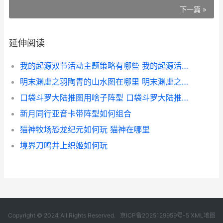
下一篇 »
延伸阅读
我的起源双节活动主题策略有哪些 我的起源活动网站大全
明末渊虚之羽陶青的山水图在哪里 明末渊虚之羽陶罐小童哥哥的遗物找不到
口袋斗罗大陆推图用啥子阵型 口袋斗罗大陆推送千抽选谁
新月同行亚音卡带阵型如何组合
猫神牧场恐龙纪元如何玩 猫神在哪里
境界刀鸣井上织姬如何玩
Copyright © 2024 All Rights Reserved.
京ICP备2025129959号-5
XML地图