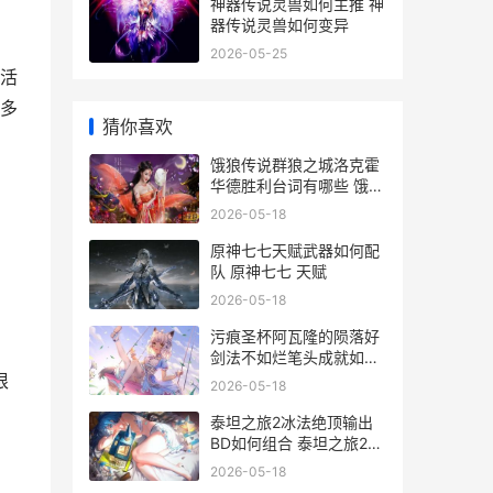
神器传说灵兽如何主推 神
器传说灵兽如何变异
2026-05-25
活
多
猜你喜欢
饿狼传说群狼之城洛克霍
华德胜利台词有哪些 饿狼
传说群狼之城注册不了怎
2026-05-18
么回事
原神七七天赋武器如何配
队 原神七七 天赋
2026-05-18
污痕圣杯阿瓦隆的陨落好
剑法不如烂笔头成就如何
完成 污痕圣杯阿瓦隆的陨
根
2026-05-18
落 古物如何镶嵌
泰坦之旅2冰法绝顶输出
BD如何组合 泰坦之旅2加
点
2026-05-18