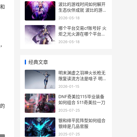
波比的游戏时间如何解开
和
生态伙伴成就 波比的游戏
时间2006作弊菜单
2026-05-18
哪个平台交易cf账号好 火
炬之光火源在哪个平台交
易
2026-05-18
，
经典文章
明末渊虚之羽神火长枪无
限复读流方法是啥子 明末
渊虚之羽神龛数量
2026-01-15
DNF奇美拉115毕业装备
如何组合 511奇美拉一刀
的
2025-07-25
银和绯平民阵型如何组合
银绯是几品官服
2025-07-25