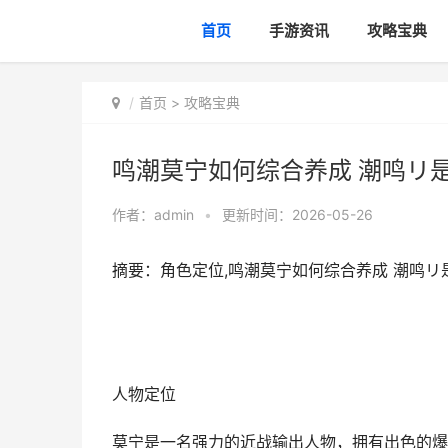
首页
手游资讯
攻略宝典
首页
>
攻略宝典
鸣潮莫宁如何综合养成 潮鸣リ
作者：
admin
•
更新时间：2026-05-26
摘要：角色定位,鸣潮莫宁如何综合养成 潮鸣リ
人物定位
莫宁是一名强力的近战输出人物，拥有出色的爆