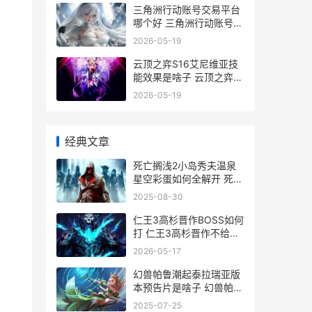
三角洲行动账号交易平台
哪个好 三角洲行动账号出
租
2026-05-19
云顶之弈S16艾尼维亚技
能效果是啥子 云顶之弈艾
欧尼亚
2026-05-19
经典文章
死亡搁浅2小岛秀夫温泉
星空彩蛋如何全解开 死亡
搁浅2小岛秀夫是好人吗
2025-08-30
仁王3高杉晋作BOSS如何
打 仁王3高杉晋作不给任
务
2026-05-17
幻兽帕鲁潮起泰拉瑞亚版
本预告片是啥子 幻兽帕鲁
游戏
2025-07-25