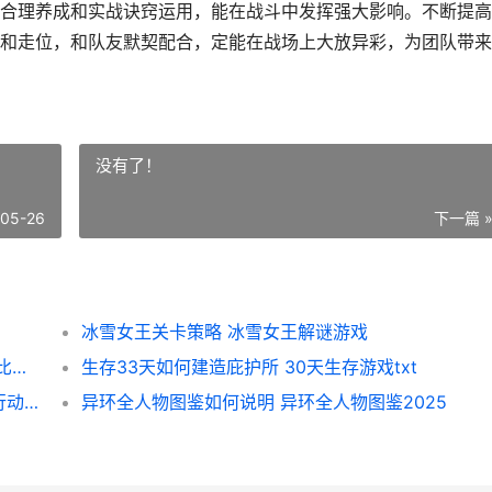
合理养成和实战诀窍运用，能在战斗中发挥强大影响。不断提高
和走位，和队友默契配合，定能在战场上大放异彩，为团队带来
没有了！
-05-26
下一篇 
冰雪女王关卡策略 冰雪女王解谜游戏
波比的游戏时间如何解开勤奋的学生成就 波比的游戏时间第五章
生存33天如何建造庇护所 30天生存游戏txt
三角洲行动s7深度定制4任务如何过 三角洲行动S7深蓝改动
异环全人物图鉴如何说明 异环全人物图鉴2025