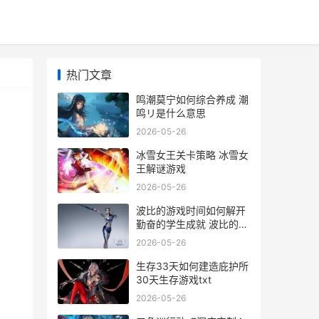
热门文章
鸣潮莫宁如何综合养成 潮
鸣リ是什么意思
2026-05-26
冰雪女王关卡策略 冰雪女
王解谜游戏
2026-05-26
波比的游戏时间如何解开
勤奋的学生成就 波比的游
戏时间第五章
2026-05-26
生存33天如何建造庇护所
30天生存游戏txt
2026-05-26