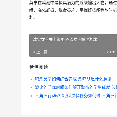
莫宁在鸣潮中是极具潜力的近战输出人物，通过
级、强化武器、组合芯片，掌握好技能释放时机
利。
冰雪女王关卡策略 冰雪女王解谜游戏
« 上一篇
2026
延伸阅读
鸣潮莫宁如何综合养成 潮鸣リ是什么意思