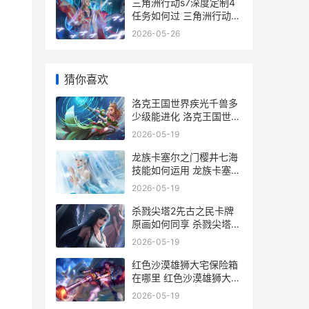
三角洲行动s7深度定制4
任务如何过 三角洲行动
S7深蓝改动
2026-05-26
猜你喜欢
洛克王国世界疾光千兽多
少级能进化 洛克王国世界
疾光千兽进化
2026-05-19
龙族卡塞尔之门樱井七海
技能如何运用 龙族卡塞尔
之门零
2026-05-19
杀戮尖塔2先古之民卡牌
原画如何同享 杀戮尖塔2
先古之民的遗物图鉴
2026-05-19
红色沙漠雄狮大宅保险箱
在哪里 红色沙漠雄狮大宅
金条
2026-05-19