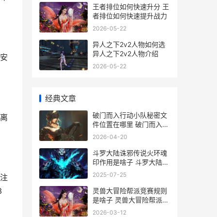
王者排位如何快速升分 王
者排位如何快速提升战力
2026-05-22
异人之下2v2人物如何选
异人之下2v2人物介绍
安
2026-05-22
经典文章
破门而入行动小队秘密文
离
件位置在哪里 破门而入行
动小队中文版下载
2026-04-20
斗罗大陆诛邪传说火环魂
印作用是啥子 斗罗大陆诛
邪传说什么时候上线
2025-07-25
注
3
灵兽大冒险帮派竞赛规则
是啥子 灵兽大冒险帮派迷
阵周几
2026-03-12