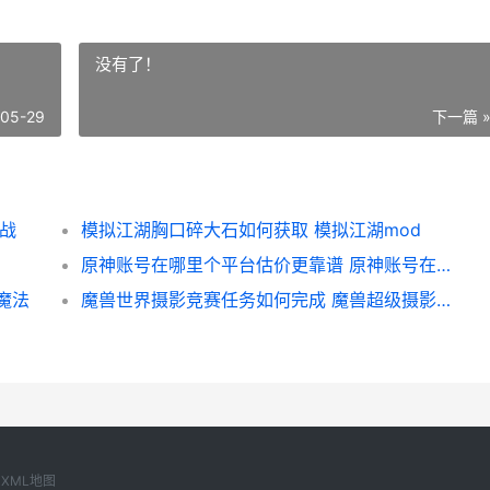
没有了！
-05-29
下一篇 
大战
模拟江湖胸口碎大石如何获取 模拟江湖mod
原神账号在哪里个平台估价更靠谱 原神账号在哪里卖比较快
魔法
魔兽世界摄影竞赛任务如何完成 魔兽超级摄影器fx
XML地图