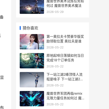
魔兽世界奥术试炼任务如
何过 魔兽世界奥术魔法
2026-05-29
备
猜你喜欢
活
第一奥拉夫卡赞豪华版奖
励领取位置 奥拉夫是谁
2026-05-22
原地起啡日落镇如何当日
完成18个订单任务
2026-05-22
下一站江湖2峰顶怪人流
显
程是啥子 下一站江湖2什
么时候出
2026-05-22
魔兽世界军团再临remix
无限力量任务如何过 魔兽
世界军团再临神器隐藏外
2026-05-22
观
布