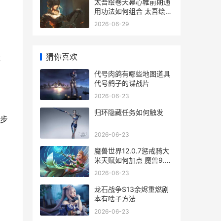
太吾绘卷天幕心帷前期通
用功法如何组合 太吾绘卷
天幕心帷和现在有啥区别
2026-06-29
猜你喜欢
戏
代号肉鸽有哪些地图道具
代号鸽子的谍战片
2026-06-23
归环隐藏任务如何触发
步
2026-06-23
魔兽世界12.0.7惩戒骑大
米天赋如何加点 魔兽9.0
惩戒
2026-06-23
龙石战争S13余烬重燃剧
本有啥子方法
2026-06-23