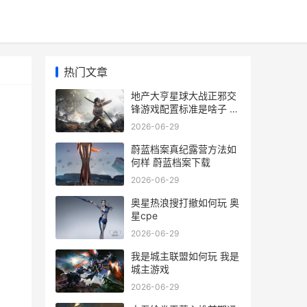
热门文章
地产大亨星球大战正邪交
锋游戏配置标准是啥子 地
产大亨新春版
2026-06-29
蔚蓝档案真纪露营方法如
何样 蔚蓝档案下载
2026-06-29
奥星热浪搜打撤如何玩 奥
星cpe
2026-06-29
我是城主联盟如何玩 我是
城主游戏
2026-06-29