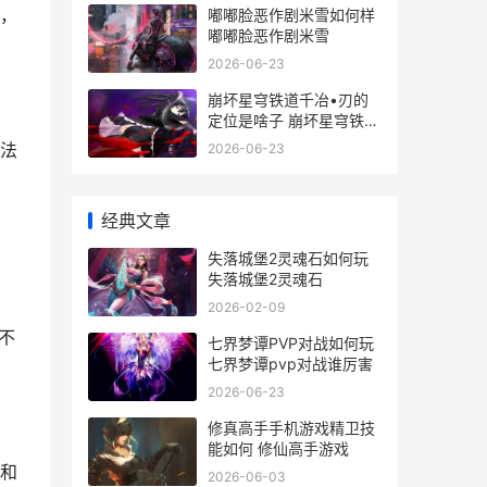
，
嘟嘟脸恶作剧米雪如何样
嘟嘟脸恶作剧米雪
2026-06-23
崩坏星穹铁道千冶•刃的
定位是啥子 崩坏星穹铁道
千星纪游
法
2026-06-23
经典文章
失落城堡2灵魂石如何玩
失落城堡2灵魂石
2026-02-09
不
七界梦谭PVP对战如何玩
七界梦谭pvp对战谁厉害
2026-06-23
修真高手手机游戏精卫技
能如何 修仙高手游戏
和
2026-06-03