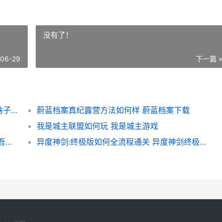
没有了！
-06-29
下一篇 
地产大亨星球大战正邪交锋游戏配置标准是啥子 地产大亨新春版
蔚蓝档案真纪露营方法如何样 蔚蓝档案下载
我是城主联盟如何玩 我是城主游戏
太吾绘卷天幕心帷前期通用功法如何组合 太吾绘卷天幕心帷和现在有啥区别
异度神剑:终极版如何全流程通关 异度神剑终极版是1还是2