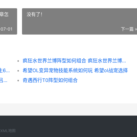
章怎
没有了！
-07-01
下一篇 
疯狂水世界兰博阵型如何组合 疯狂水世界兰博徽章怎么选
死或生6:最后一战游戏官网地址在哪里 死或生6最后一站
希望OL变异宠物技能系统如何玩 希望ol战宠选择
格斗三国志魔邸吕布最牛吗 格斗三国志魔邸吕布怎么打
奇遇西行T0阵型如何组合
XML地图