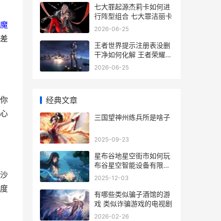
七大罪起源杰莉卡如何进
行阵型组合 七大罪洁丽卡
魔
2026-06-25
差
王者世界提示注册表没删
干净如何化解 王者荣耀注
稍
2026-06-25
你
经典文章
心
三国望神州练兵所是啥子
2025-09-23
星布谷地星空街市如何玩
布谷星空智能设备有限公
沙
司
2025-12-03
度
有哪些类似骗子酒馆的游
戏 类似诈骗游戏的电视剧
2026-02-26