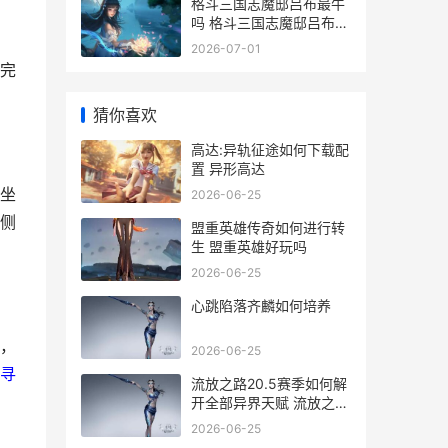
格斗三国志魔邸吕布最牛
吗 格斗三国志魔邸吕布怎
么打
2026-07-01
完
猜你喜欢
高达:异轨征途如何下载配
置 异形高达
坐
2026-06-25
侧
盟重英雄传奇如何进行转
生 盟重英雄好玩吗
2026-06-25
心跳陷落齐麟如何培养
，
2026-06-25
寻
流放之路20.5赛季如何解
开全部异界天赋 流放之路
20.5赛季更新了什么
2026-06-25