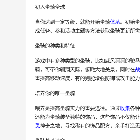
初入坐骑全球
当你达到一定等级，就能开始坐骑
体系
。初始坐
成任务、参和活动主题等方法获取坐骑更新所需
坐骑的种类和特征
游戏中有多种类型的坐骑，比如威风凛凛的骏马
骑，可带你翱翔天际，俯瞰大地美景，同时在
战
重提高移动速度，有的则能增强防御或攻击能力
培养你的唯一坐骑
喂养是提高坐骑实力的重要途径。通过
收集
各种
还能为坐骑装备独特的饰品，这些饰品不仅能让
觅
神奇之地，寻找稀有的饰品配方，亲手打造无