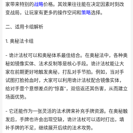
家带来特别的
战略
价格。其效果往往能在决定因素时刻改
变战局，让玩家有更多的操作空间和
策略
选择。
二、适用卡组解析
1. 奥秘法卡组
- 诡计法杖可以和奥秘体系最佳结合。在奥秘法中，各种奥
秘如镜像实体、法术反制等是核心手段。诡计法杖能让大
家在前期更好地触发奥秘，打乱对手节拍。例如，当对手
试图打脸抢血时，大家可以利用诡计法杖配合镜像实体，
给对手壹个意想差点的“惊喜”，双倍返还其伤害，从而建立
场面优势。
- 它还能作为一张灵活的法术牌来补充手牌资源。在奥秘触
发后，手牌也许会出现空缺，诡计法杖可以适时打出，填
补手牌的不足，继续展开后续的法术攻势。