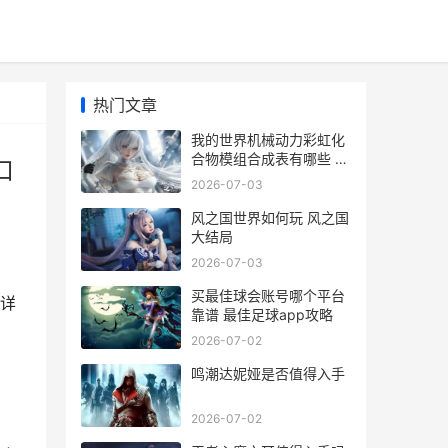
热门文章
我的世界机械动力彩虹化
合物模组合成表有哪些 我
口
的世界机械动力生存一口
2026-07-03
气看完
风之国世界如何玩 风之国
大结局
2026-07-03
买最佳球会账号哪个平台
详
靠谱 最佳足球app攻略
2026-07-02
鸣潮达妮娅是否值得入手
2026-07-02