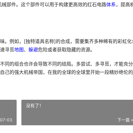
机械部件。这个部件可以用于构建更高效的红石电路
体系
，提高
味。例如，[独特道具名称]的合成，需要集齐多种稀有的彩虹化
速寻觅
地图
、
躲避
危险或者获取隐藏的资源。
不同的组合也许会导致不同的结局。多尝试、多寻觅，才能充分
自己的强大机械帝国，在我的全球的全球里开始一段精妙绝伦的
没有了！
-07-03
下一篇 