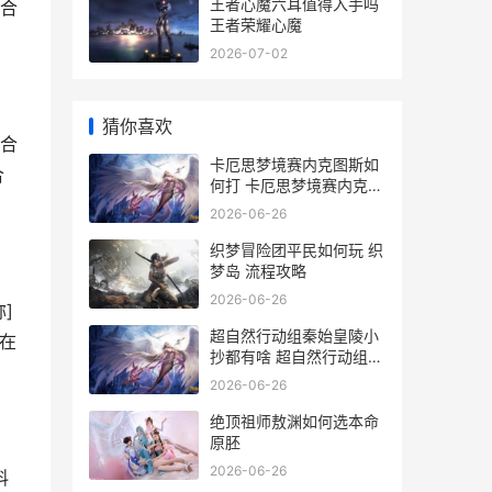
王者心魔六耳值得入手吗
合
王者荣耀心魔
2026-07-02
猜你喜欢
合
卡厄思梦境赛内克图斯如
合
何打 卡厄思梦境赛内克图
斯在哪
2026-06-26
织梦冒险团平民如何玩 织
梦岛 流程攻略
2026-06-26
]
超自然行动组秦始皇陵小
在
抄都有啥 超自然行动组秦
帝怎么抓
2026-06-26
绝顶祖师敖渊如何选本命
原胚
2026-06-26
料