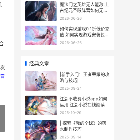
魔法门之英雄无人能敌:上
机
古纪元圣殿阵营如何无损
开荒 魔法门之英雄无敌战
2026-06-26
争纪元
如何实现游戏0.1折低价充
值 如何实现游戏安装包内
自带存档?
2026-06-26
合
经典文章
发
|新手入门：王者荣耀的攻
冒
略与技巧|
2025-09-24
江湖不收费小说app如何
运用 江湖小说在线阅读
2025-10-29
| 探索《我的全球》的药
»
水制作技巧
2025-09-14