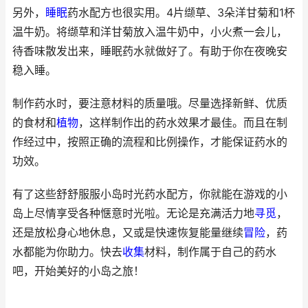
另外，
睡眠
药水配方也很实用。4片缬草、3朵洋甘菊和1杯
温牛奶。将缬草和洋甘菊放入温牛奶中，小火煮一会儿，
待香味散发出来，睡眠药水就做好了。有助于你在夜晚安
稳入睡。
制作药水时，要注意材料的质量哦。尽量选择新鲜、优质
的食材和
植物
，这样制作出的药水效果才最佳。而且在制
作经过中，按照正确的流程和比例操作，才能保证药水的
功效。
有了这些舒舒服服小岛时光药水配方，你就能在游戏的小
岛上尽情享受各种惬意时光啦。无论是充满活力地
寻觅
，
还是放松身心地休息，又或是快速恢复能量继续
冒险
，药
水都能为你助力。快去
收集
材料，制作属于自己的药水
吧，开始美好的小岛之旅！