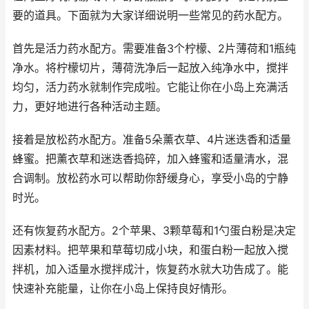
要的道具。下面就为大家详细说明一些常见的药水配方。
首先是活力药水配方。需要准备3个柠檬、2片薄荷和1瓶纯
净水。将柠檬切片，薄荷洗净后一起放入纯净水中，搅拌
均匀，活力药水就制作完成啦。它能让你在小岛上充满活
力，更好地进行各种活动主题。
接着是放松药水配方。准备5朵薰衣草、4片迷迭香和适量
蜂蜜。把薰衣草和迷迭香捣碎，加入蜂蜜和适量清水，混
合调制。放松药水可以帮助你舒缓身心，享受小岛的宁静
时光。
还有恢复药水配方。2个苹果、3颗草莓和1勺蛋白粉是决定
因素材料。把苹果和草莓切成小块，和蛋白粉一起放入搅
拌机，加入适量水搅拌成汁，恢复药水就大功告成了。能
快速补充能量，让你在小岛上保持良好情形。