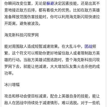
你瞬间改变位置，无论是
躲避
决定因素技能，还是出其不
意地接近敌方后排，都有着极大的优势。比如在敌方英雄
准备释放范围伤害技能时，你可以利用海克斯闪现快速拉
开距离，避免被波及。
海克斯科技闪现罗网
能对周围敌人造成短暂减速效果。在大乱斗中，
团战
频
繁，这个符文可以帮助你更好地留住敌人或者限制敌方英
雄的行动。当敌方英雄试图逃跑时，壹个海克斯科技闪现
罗网下去，就能让他减速，大大增加队友集火击杀他的成
功率。
冰川增幅
攻击和移动会使目标减速，配合上英雄自身的技能，能让
敌人在团战中持续处于减速情形，难以逃脱。对于一些机