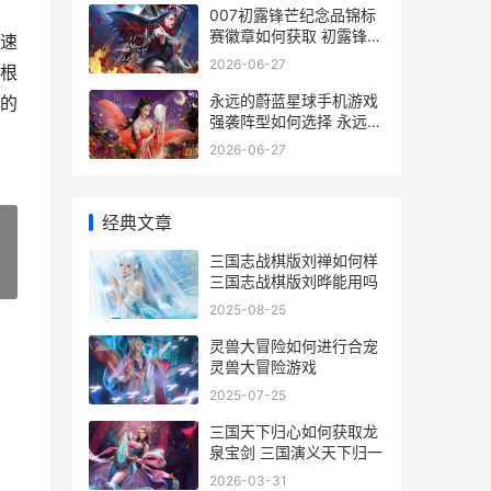
007初露锋芒纪念品锦标
赛徽章如何获取 初露锋芒
速
后面一句
2026-06-27
根
永远的蔚蓝星球手机游戏
的
强袭阵型如何选择 永远的
蔚蓝星球免费版
2026-06-27
经典文章
三国志战棋版刘禅如何样
»
三国志战棋版刘晔能用吗
2025-08-25
灵兽大冒险如何进行合宠
灵兽大冒险游戏
2025-07-25
三国天下归心如何获取龙
泉宝剑 三国演义天下归一
2026-03-31