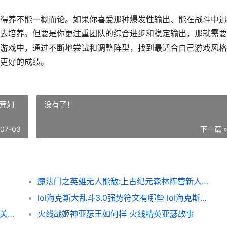
得养不能一概而论。如果你喜爱那种爆发性输出、能在战斗中迅
去培养。但要是你更注重团队的综合进步和稳定输出，那就需要
游戏中，通过不断地尝试和调整阵型，找到最适合自己游戏风格
更好的成绩。
荒如
没有了！
-07-03
下一篇 
魔法门之英雄无人能敌:上古纪元森林阵营新人开荒如何玩 魔法门之英雄无敌3死亡阴影手机版
lol海克斯大乱斗3.0强势符文有哪些 lol海克斯大乱斗高压锅
失落城堡2隐藏关卡如何进入 失落城堡2隐藏关卡触发条件
火线战姬神亚瑟王如何样 火线精英亚瑟故事