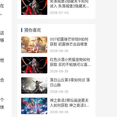
失落城堡2隐藏关卡如何
在
进入 失落城堡2隐藏关卡
触发条件
，
2026-07-03
猜你喜欢
这
007初露锋芒铃铛9如何
够
获取 初露锋芒出自哪里
2026-06-26
红色沙漠小熊猫宠物如何
他
获取 买的不粘锅可以直接
用吗
2026-06-26
合
落日山丘第3章如何过 落
日山脉
2026-06-26
个
神之亵渎2祭坛画迷雾夫
人如何获取 神之亵渎2祭
体
坛画组合
2026-06-26