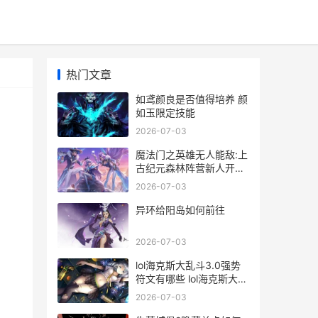
热门文章
如鸢颜良是否值得培养 颜
如玉限定技能
2026-07-03
魔法门之英雄无人能敌:上
古纪元森林阵营新人开荒
如何玩 魔法门之英雄无敌
2026-07-03
3死亡阴影手机版
异环给阳岛如何前往
2026-07-03
lol海克斯大乱斗3.0强势
符文有哪些 lol海克斯大乱
斗高压锅
2026-07-03