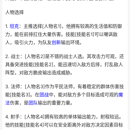
人物选择
1.
坦克
：主推选择[人物名1]，他拥有较高的生活值和防御
力，能在前排扛住大量伤害。技能[技能名1]可以嘲讽敌
人，吸引火力，为队友
创新
输出环境。
2. 战士：[人物名2]是不错的战士人选。其攻击力可观，还
具备突进技能[技能名2]，能迅速切入敌方后排，打乱敌人
阵型，对敌方脆皮输出造成威胁。
3. 法师：[人物名3]作为平民法师，有着稳定的群体伤害技
能[技能名3]。在
团战
中，能对敌方多个目标造成可观的
魔
法
伤害，是
团队
输出的重要力量。
4. 射手：[人物名4]拥有较高的单体输出能力，射程较远。
他的技能[技能名4]可以在安全距离外对敌方决定因素目标