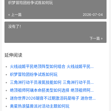
织梦冒险团纷争试炼如何玩
« 上一篇
2026-07-04
没有了！
下一篇 »
延伸阅读
火线战姬平民绝顶阵型如何组合 火线战姬平民绝招怎么用
织梦冒险团纷争试炼如何玩
三角洲行动干员液氮技能如何 三角洲行动干员蝶泳衣
绝顶祖师阿璃本命胚类型如何选择 绝顶祖师阿璃本名叫什么
迷你世界2026瑚音不过期激活码是啥子 迷你世界二零二
奥星热浪猛兽派对活动主题如何玩