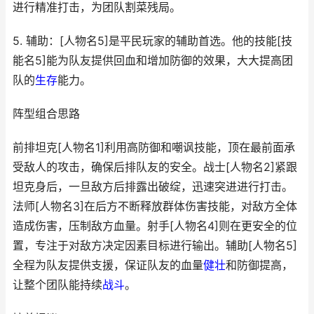
进行精准打击，为团队割菜残局。
5. 辅助：[人物名5]是平民玩家的辅助首选。他的技能[技
能名5]能为队友提供回血和增加防御的效果，大大提高团
队的
生存
能力。
阵型组合思路
前排坦克[人物名1]利用高防御和嘲讽技能，顶在最前面承
受敌人的攻击，确保后排队友的安全。战士[人物名2]紧跟
坦克身后，一旦敌方后排露出破绽，迅速突进进行打击。
法师[人物名3]在后方不断释放群体伤害技能，对敌方全体
造成伤害，压制敌方血量。射手[人物名4]则在更安全的位
置，专注于对敌方决定因素目标进行输出。辅助[人物名5]
全程为队友提供支援，保证队友的血量
健壮
和防御提高，
让整个团队能持续
战斗
。