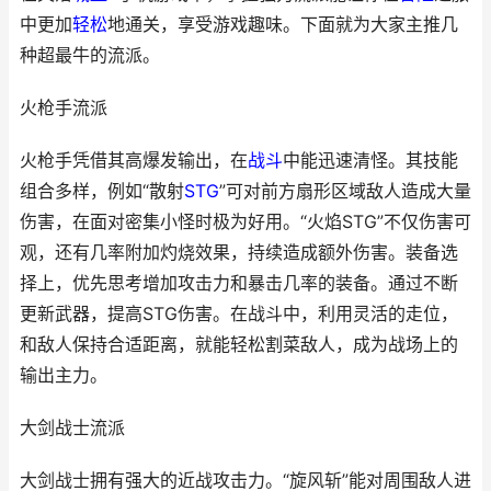
中更加
轻松
地通关，享受游戏趣味。下面就为大家主推几
种超最牛的流派。
火枪手流派
火枪手凭借其高爆发输出，在
战斗
中能迅速清怪。其技能
组合多样，例如“散射
STG
”可对前方扇形区域敌人造成大量
伤害，在面对密集小怪时极为好用。“火焰STG”不仅伤害可
观，还有几率附加灼烧效果，持续造成额外伤害。装备选
择上，优先思考增加攻击力和暴击几率的装备。通过不断
更新武器，提高STG伤害。在战斗中，利用灵活的走位，
和敌人保持合适距离，就能轻松割菜敌人，成为战场上的
输出主力。
大剑战士流派
大剑战士拥有强大的近战攻击力。“旋风斩”能对周围敌人进