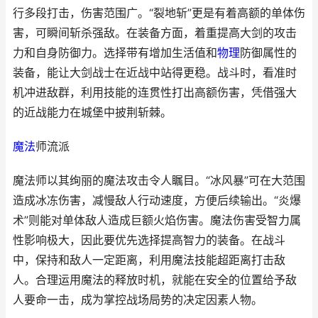
行多段打击，伤害范围广。“裂地斩”更是有着高额的单体伤
害，可瞬间斩杀强敌。在装备方面，着重提高大剑的攻击
力和自身防御力。选择带有增加生活值和
物理
防御属性的
装备，能让大剑战士在近战中站得更稳。战斗时，看准时
机冲进敌群，利用技能的连贯性打出高额伤害，凭借强大
的近战能力在城堡中披荆斩棘。
魔法
师流派
魔法师以其绚丽的魔法攻击令人瞩目。“冰风暴”可在大范围
造成冰冻伤害，减慢敌人行动速度，方便后续输出。“炎爆
术”则能对单体敌人造成巨额火焰伤害。魔法伤害受智力属
性影响极大，因此要优先选择提高智力的装备。在战斗
中，保持和敌人一定距离，利用魔法技能超距离打击敌
人。合理运用魔法的释放时机，就能在安全的位置给予敌
人要命一击，成为掌控战场局势的决定因素人物。