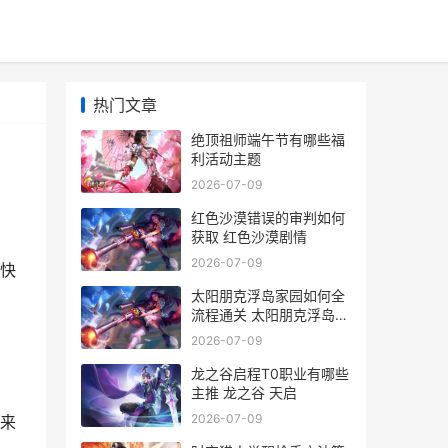
热门文章
绝顶祖师端午节有哪些福
利活动主题
2026-07-09
红色沙漠错误的审判如何
获取 红色沙漠剧情
2026-07-09
快
太阳朋克浮岛家园如何全
流程通关 太阳朋克浮岛家
园攻略
2026-07-09
龙之谷启程T0职业有哪些
主推 龙之谷 天启
2026-07-09
来