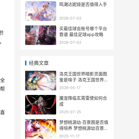
鸣潮达妮娅是否值得入手
2026-07-02
买最佳球会账号哪个平台
节
靠谱 最佳足球app攻略
，
2026-07-02
经典文章
洛克王国世界暗影灵面图
鉴是啥子 洛克王国世界暗
全
夜之尘怎么获得
2026-05-17
帮
魔宠降临玄霄雷使如何合
成
喜
2025-07-25
梦想桃源幼·百景图是否值
得培养 梦想桃源幼百景图
用什么进化
2025-11-17