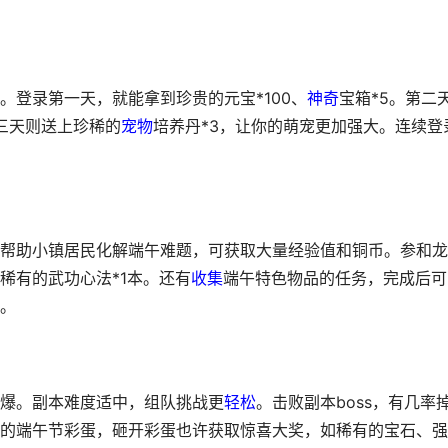
。登录第一天，就能拿到珍贵的元宝*100、
神奇
宝箱*5。第二
三天则送上珍稀的
宠物
培养丹*3，让你的萌宠更加强大。连续登
帮助小镇居民化解端午难题，可获取大量经验值和铜币。参和龙
稀有的武功心法*1本。还有
收集
端午特色物品的任务，完成后可
。
爆。副本难度适中，组队挑战更
轻松
。击败副本boss，有几率
的端午节彩蛋，砸开彩蛋也许获取惊喜大奖，如稀有的宝石、强