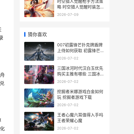
时空猎人觉醒枪手方法策
略 时空猎人觉醒时装怎么
穿
2026-07-09
天
猜你喜欢
录
007初露锋芒扑克牌盾牌
上侍如何获取 初露锋芒啥
意思
2026-07-02
三国冰河时代汉白玉优先
购买主推有哪些 三国冰河
舟
时代官方
2026-07-02
兑
挖掘者米娜游戏白金如何
玩 挖掘者游戏下载
2026-07-02
王者心魔六耳值得入手吗
掉
王者荣耀心魔
化
2026-07-02