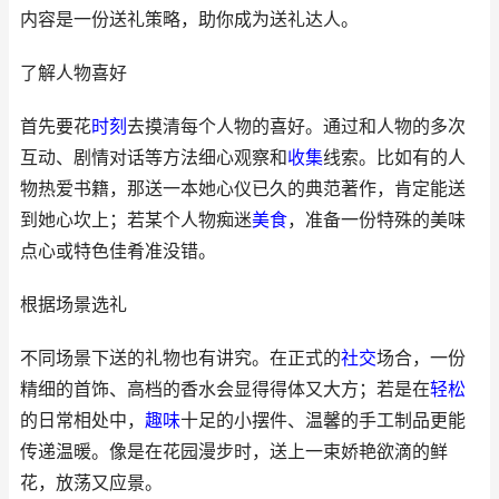
内容是一份送礼策略，助你成为送礼达人。
了解人物喜好
首先要花
时刻
去摸清每个人物的喜好。通过和人物的多次
互动、剧情对话等方法细心观察和
收集
线索。比如有的人
物热爱书籍，那送一本她心仪已久的典范著作，肯定能送
到她心坎上；若某个人物痴迷
美食
，准备一份特殊的美味
点心或特色佳肴准没错。
根据场景选礼
不同场景下送的礼物也有讲究。在正式的
社交
场合，一份
精细的首饰、高档的香水会显得得体又大方；若是在
轻松
的日常相处中，
趣味
十足的小摆件、温馨的手工制品更能
传递温暖。像是在花园漫步时，送上一束娇艳欲滴的鲜
花，放荡又应景。