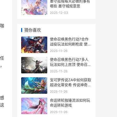
墨守孤城每天必做的事有
哪些 墨守城规意思
2025-12-03
咖
猜你喜欢
使命召唤黑色行动7合作
战役玩法如何刷枪皮 使命
召唤黑色行动是第几部
2025-11-26
任
使命召唤黑色行动7多人
玩法如何上房顶 使命召唤
，
黑色行动7单人剧情
2025-11-26
宝可梦传说ZA中如何获取
超进化蒂安希 传说神奇宝
可梦
2025-11-26
感
命运转轮独锤流派如何玩
这
命运转轮游戏
2025-11-26