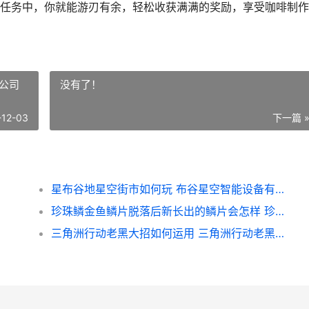
任务中，你就能游刃有余，轻松收获满满的奖励，享受咖啡制作
公司
没有了！
-12-03
下一篇 
星布谷地星空街市如何玩 布谷星空智能设备有限公司
珍珠鳞金鱼鳞片脱落后新长出的鳞片会怎样 珍珠鳞金鱼鳞片如果脱落,新长出的鳞片会
三角洲行动老黑大招如何运用 三角洲行动老黑表情包