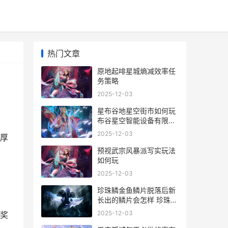
热门文章
原地起啡星城熵减效率任
务策略
2025-12-03
星布谷地星空街市如何玩
布谷星空智能设备有限公
司
2025-12-03
厚
预视武宗风暴派写实玩法
如何玩
2025-12-03
珍珠鳞金鱼鳞片脱落后新
长出的鳞片会怎样 珍珠鳞
金鱼鳞片如果脱落,新长出
2025-12-03
奖
的鳞片会