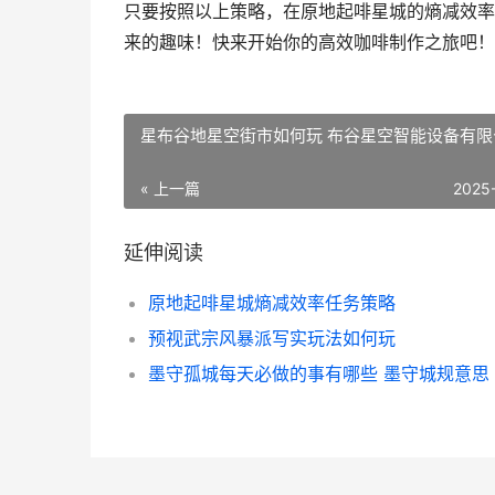
只要按照以上策略，在原地起啡星城的熵减效率
来的趣味！快来开始你的高效咖啡制作之旅吧！
星布谷地星空街市如何玩 布谷星空智能设备有限
« 上一篇
2025
延伸阅读
原地起啡星城熵减效率任务策略
预视武宗风暴派写实玩法如何玩
墨守孤城每天必做的事有哪些 墨守城规意思