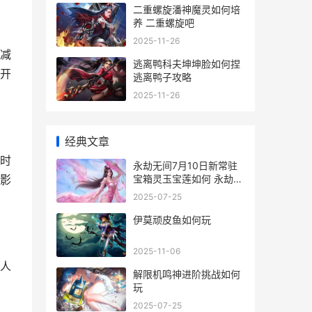
二重螺旋潘神魔灵如何培
养 二重螺旋吧
2025-11-26
减
逃离鸭科夫坤坤脸如何捏
开
逃离鸭子攻略
2025-11-26
经典文章
时
永劫无间7月10日新常驻
宝箱灵玉宝莲如何 永劫无
影
间7月8号公测多久
2025-07-25
伊莫顽皮鱼如何玩
2025-11-06
人
解限机鸣神进阶挑战如何
玩
2025-07-25