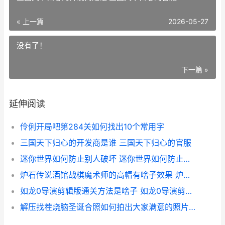
« 上一篇
2026-05-27
没有了！
下一篇 »
延伸阅读
伶俐开局吧第284关如何找出10个常用字
三国天下归心的开发商是谁 三国天下归心的官服
迷你世界如何防止别人破坏 迷你世界如何防止刷沙源领主
炉石传说酒馆战棋魔术师的高帽有啥子效果 炉石传说酒馆战旗新版本
如龙0导演剪辑版通关方法是啥子 如龙0导演剪辑版多少章节
解压找茬烧脑圣诞合照如何拍出大家满意的照片 解压烧脑小游戏