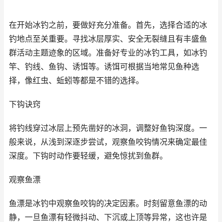
在开始冰钓之前，要做好充分准备。首先，选择合适的冰
钓地点至关重要。寻找冰层厚实、安全无裂缝且有丰盛鱼
群活动主题迹象的区域。准备好专业的冰钓工具，如冰钓
竿、钓线、鱼钩、诱饵等。诱饵可根据当地常见鱼种选
择，像红虫、蚯蚓等都是不错的选择。
下钩诀窍
将钓线穿过冰层上预先凿好的冰洞，调整好鱼钩深度。一
般来说，从浅到深逐步尝试，观察鱼咬钩情况来确定最佳
深度。下钩时动作要轻缓，避免惊扰到鱼群。
观察鱼漂
鱼漂是冰钓中观察鱼咬钩的决定因素。时刻留意鱼漂的动
静，一旦鱼漂有轻微抖动、下沉或上顶等异常，这也许是