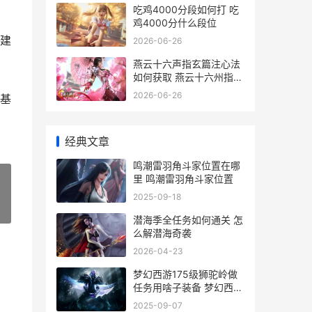
吃鸡4000分段如何打 吃
鸡4000分什么段位
建
2026-06-26
燕云十六声指玄篇注心法
如何获取 燕云十六州指的
是什么
2026-06-26
基
经典文章
鸣潮雷羽角斗家位置在哪
里 鸣潮雷羽角斗家位置
2025-09-18
»
潜海季全任务如何通关 怎
么解潜海奇袭
2026-04-23
梦幻西游175级狮驼岭做
任务用啥子装备 梦幻西游
175级狮驼岭帮战属性
2025-09-07