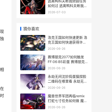
逃离鸭科夫断我财路任务
如何过 逃离鸭科夫断我财
路任务
2026-07-03
、
猜你喜欢
出现
洛克王国如何快速更新 洛
独
克王国如何快速获得许愿
星
2026-06-26
赛博朋克2077如何触发
FF:06:B5彩蛋 赛博朋克
2077如何打开背包
2026-06-26
相
永劫无间沈妙捣蛋猫捏脸
二维码在哪里看 永劫无间
芊芊
2026-06-26
在
时
魔兽世界军团再临remix
打蛇七寸任务如何做 魔兽
世界军团再临版本
2026-06-26