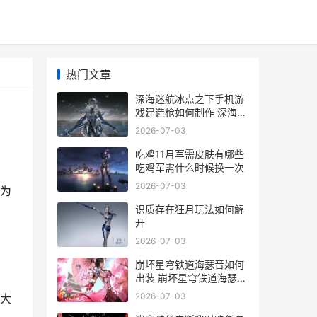
热门文章
深海迷航冰点之下手机游
戏建造枪如何制作 深海迷
航冰点之下先驱者组织
2026-07-03
吃鸡11月军需皮肤有哪些
吃鸡军需什么时候换一次
2026-07-03
为
识质存在狂月玩法如何解
开
2026-07-03
崩坏星穹铁道海瑟音如何
出装 崩坏星穹铁道海瑟音
角色PV
2026-07-03
大