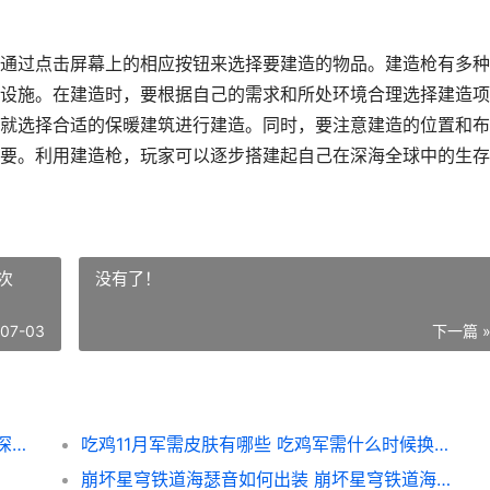
通过点击屏幕上的相应按钮来选择要建造的物品。建造枪有多种
设施。在建造时，要根据自己的需求和所处环境合理选择建造项
就选择合适的保暖建筑进行建造。同时，要注意建造的位置和布
要。利用建造枪，玩家可以逐步搭建起自己在深海全球中的生存
次
没有了！
-07-03
下一篇 
深海迷航冰点之下手机游戏建造枪如何制作 深海迷航冰点之下先驱者组织
吃鸡11月军需皮肤有哪些 吃鸡军需什么时候换一次
崩坏星穹铁道海瑟音如何出装 崩坏星穹铁道海瑟音角色PV