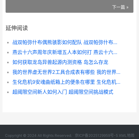
下一篇 »
延伸阅读
战双帕弥什布偶熊骇影如何配队 战双帕弥什布偶熊骇影什么时候上
燕云十六声周年庆新增五人本如何打 燕云十六声周年皮肤
如何获取龙岛异兽起源内测资格 岛怎么存龙
我的世界虚无世界2工具合成表有哪些 我的世界虚无世界玩具世界boss怎么召唤
生化危机9安魂曲纸箱上的便条在哪里 生化危机9安魂曲mod
超阈限空间新人如何入门 超阈限空间挑战模式
Copyright © 2024 All Rights Reserved.
京ICP备2025129959号-5
XML地图