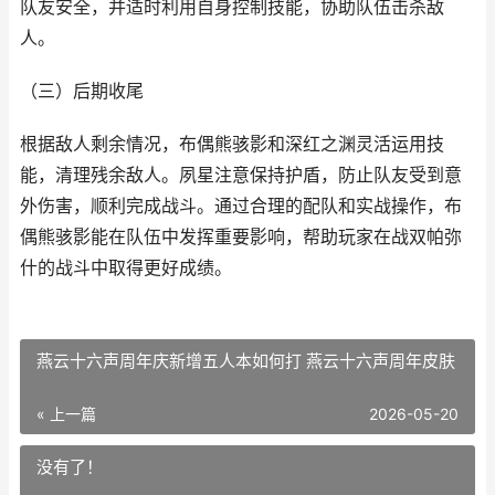
队友安全，并适时利用自身控制技能，协助队伍击杀敌
人。
（三）后期收尾
根据敌人剩余情况，布偶熊骇影和深红之渊灵活运用技
能，清理残余敌人。夙星注意保持护盾，防止队友受到意
外伤害，顺利完成战斗。通过合理的配队和实战操作，布
偶熊骇影能在队伍中发挥重要影响，帮助玩家在战双帕弥
什的战斗中取得更好成绩。
燕云十六声周年庆新增五人本如何打 燕云十六声周年皮肤
« 上一篇
2026-05-20
没有了！