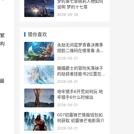
梦的第七章佩莉人物如何
说明 梦的十七章
2026-06-28
猜你喜欢
繁
构
永劫无间蓝梦青春决赛季
捏脸二维码在哪里看 永劫
无间蓝a什么意思
2026-06-21
踢蹋爵士的冒险失落袜子
的劫掠者技能书2位置在
哪里 爵士舞踢腿动作教程
最
2026-06-21
地牢猎手6开荒如何玩 地
牢猎手6什么时候出
2026-06-21
007初露锋芒情报钱包如
何获取 初露锋芒电影简介
2026-06-21