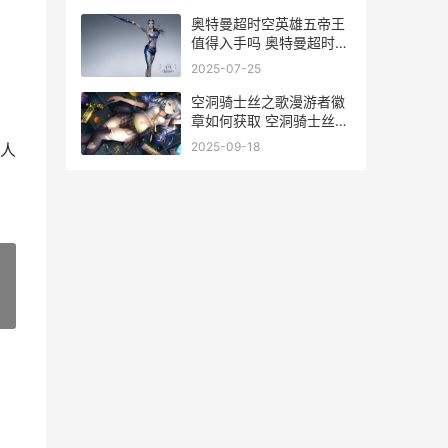
利|
奥特曼超时空英雄五帝王
值得入手吗 奥特曼超时空
英雄测试服
2025-07-25
空洞骑士丝之歌漫游者徽
章如何获取 空洞骑士丝之
歌地图
2025-09-18
人
»