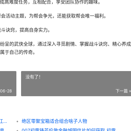
完成高难度任务，互相配合，享受团队协作的趣味。
和帮会活动主题，为帮会争光，还能获取帮会唯一福利。
战斗诀窍，提高自身实力。
纷呈的武侠全球，通过深入寻觅剧情、掌握战斗诀窍、精心养成
属于自己的传奇。
没有了！
-06-28
下一篇 
燕云十六声江南时代版本如何样 燕云十六声江南镇守
绝区零聚宝箱适合组合啥子人物
碧蓝航线奥德莉亚Zwei值得入手吗 碧蓝航线奥德莉亚手办
007初露锋芒伦敦金融城明信片如何获取 初露锋芒出处