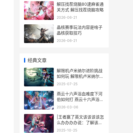
解压找茬烧脑80逮麻雀通
关方式 解压找茬烧脑攻略
2026-06-21
晶核赛季玩法内容是啥子
晶核获取技巧
2026-06-21
经典文章
解限机卢米纳尔进阶挑战
如何玩 解限机卢米纳尔进
阶挑战
2025-07-25
燕云十六声浴血难度下河
伯如何打 燕云十六声浴血
郭昕
2026-03-06
|王者赢了英文该该该该怎
么办办办办说：了解该该
该该怎么办办办办表达胜
2025-10-25