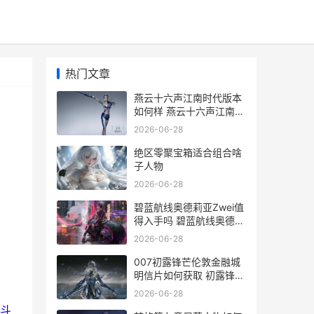
热门文章
燕云十六声江南时代版本
如何样 燕云十六声江南镇
守
2026-06-28
绝区零聚宝箱适合组合啥
子人物
2026-06-28
碧蓝航线奥德莉亚Zwei值
得入手吗 碧蓝航线奥德莉
亚手办
2026-06-28
007初露锋芒伦敦金融城
明信片如何获取 初露锋芒
出处
2026-06-28
斗