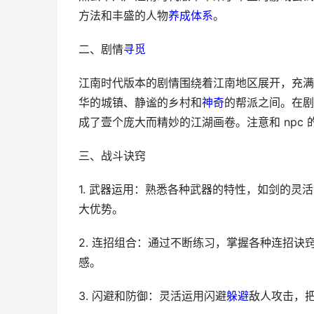
方法和丰盛的人物
养成
体系
。
二、剧情
寻觅
江南时代版本的剧情围绕着江南地区展开，充满
华的城镇、静谧的乡村和
神奇
的帮派之间。在剧
成了壹个庞大而精妙的江湖画卷。注意和 npc
三、战斗诀窍
1. 武器运用：熟悉各种武器的特性，如剑的
大优势。
2. 连招组合：通过不断练习，掌握各种连招
感。
3. 闪避和防御：灵活运用闪避
躲避
敌人攻击，