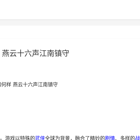
 燕云十六声江南镇守
如何样 燕云十六声江南镇守
。游戏以特殊的
武侠
全球为背景，融合了精妙的
剧情
、多样的
战