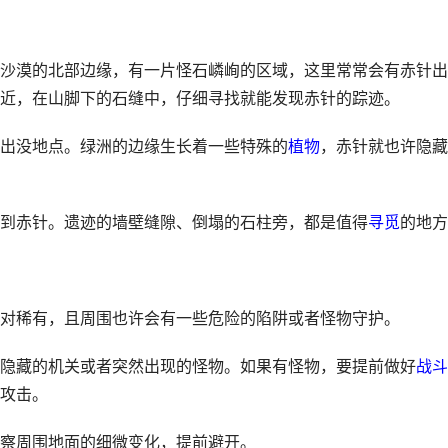
沙漠的北部边缘，有一片怪石嶙峋的区域，这里常常会有赤针出
近，在山脚下的石缝中，仔细寻找就能发现赤针的踪迹。
出没地点。绿洲的边缘生长着一些特殊的
植物
，赤针就也许隐藏
到赤针。遗迹的墙壁缝隙、倒塌的石柱旁，都是值得
寻觅
的地方
对稀有，且周围也许会有一些危险的陷阱或者怪物守护。
隐藏的机关或者突然出现的怪物。如果有怪物，要提前做好
战斗
攻击。
察周围地面的细微变化，提前避开。