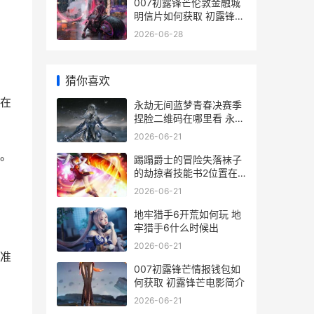
007初露锋芒伦敦金融城
明信片如何获取 初露锋芒
出处
2026-06-28
猜你喜欢
在
永劫无间蓝梦青春决赛季
捏脸二维码在哪里看 永劫
无间蓝a什么意思
2026-06-21
。
踢蹋爵士的冒险失落袜子
的劫掠者技能书2位置在
哪里 爵士舞踢腿动作教程
2026-06-21
地牢猎手6开荒如何玩 地
牢猎手6什么时候出
2026-06-21
准
007初露锋芒情报钱包如
何获取 初露锋芒电影简介
2026-06-21