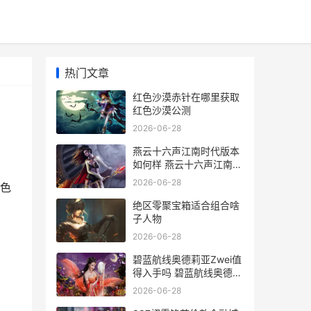
热门文章
红色沙漠赤针在哪里获取
红色沙漠公测
2026-06-28
燕云十六声江南时代版本
如何样 燕云十六声江南镇
守
2026-06-28
红色
绝区零聚宝箱适合组合啥
子人物
2026-06-28
碧蓝航线奥德莉亚Zwei值
得入手吗 碧蓝航线奥德莉
亚手办
2026-06-28