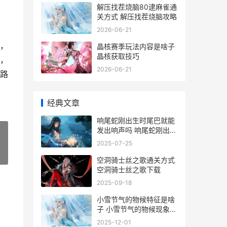
解压找茬烧脑80逮麻雀通
关方式 解压找茬烧脑攻略
2026-06-21
，
晶核赛季玩法内容是啥子
晶核获取技巧
，
2026-06-21
路
经典文章
响尾蛇刚出生时尾巴就能
发出响声吗 响尾蛇刚出生
时蚂蚁庄园
2025-07-25
»
空洞骑士丝之歌通关方式
空洞骑士丝之歌下载
2025-09-18
小雪节气的物候特征是啥
子 小雪节气的物候现象有
哪些
2025-12-01