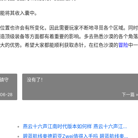
能将其收入囊中。
位置也许会有所变化，因此需要玩家不断地寻觅各个区域。同时
造顶级装备等方面都有着重要的影响。多去熟悉沙漠的各个角落
大的优势。希望大家都能顺利获取赤针，在红色沙漠的
冒险
中一
镇守
没有了！
-06-28
下一篇 
燕云十六声江南时代版本如何样 燕云十六声江南镇守
碧蓝航线奥德莉亚Zwei值得入手吗 碧蓝航线奥德莉亚手办