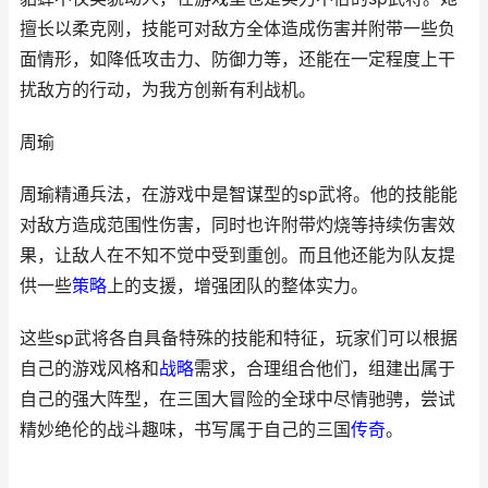
擅长以柔克刚，技能可对敌方全体造成伤害并附带一些负
面情形，如降低攻击力、防御力等，还能在一定程度上干
扰敌方的行动，为我方创新有利战机。
周瑜
周瑜精通兵法，在游戏中是智谋型的sp武将。他的技能能
对敌方造成范围性伤害，同时也许附带灼烧等持续伤害效
果，让敌人在不知不觉中受到重创。而且他还能为队友提
供一些
策略
上的支援，增强团队的整体实力。
这些sp武将各自具备特殊的技能和特征，玩家们可以根据
自己的游戏风格和
战略
需求，合理组合他们，组建出属于
自己的强大阵型，在三国大冒险的全球中尽情驰骋，尝试
精妙绝伦的战斗趣味，书写属于自己的三国
传奇
。