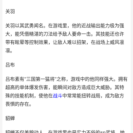
关羽
关羽以其武勇闻名。在游戏里，他的近战输出能力极为强
大，能凭借精湛的刀法给予敌人要命一击。其技能还也许
带有眩晕等控制效果，让敌人难以招架，在战场上威风凛
凛。
吕布
吕布素有“三国第一猛将”之称，游戏中的他同样强大。拥有
超高的单体爆发伤害，能瞬间对敌方造成巨大威胁。其特
殊的技能机制，使他在
战斗
中常常能扭转战局，成为敌方
畏惧的存在。
貂蝉
貂蝉不仅美貌动人，在游戏里也是实力不俗的sp武将。她